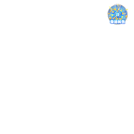
封盖时，他都会毫不犹豫地去争取。这种斗志不仅提
升了个人表现，也激励着整个团队，让其他队员更加
注重自己的防守职责，共同维护球队阵地安全。
3、团队协作与沟通
杰伦·格林虽然是一名出色的个人球员，但他深知篮球
是一项团队运动，因此非常重视与队友之间的配合。
在比赛过程中，他不断与队友进行交流，及时传递战
术意图，从而提升整体默契度。
例如，在快速反击阶段，格林会主动呼喊指令，以确
保所有人都能迅速进入状态。同时，他也乐于分享球
权，通过精妙传球帮助队友创造更好的进攻机会，这
样不仅提高了球队整体效率，也让更多球员参与到进
攻之中。