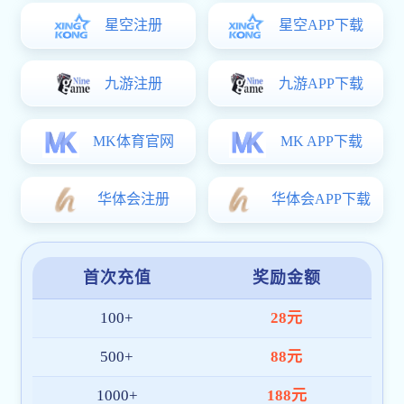
2026-05-31 17:01
82 次阅读
杰伦格林全场领防激发能量22分钟31分展
现出色表现与防守的重要性
在最近的比赛中，杰伦·格林以全场领防的姿态展现了
他的卓越能力，在22分钟内斩获31分，并强调了防守
在球队表现中的重要性。本文将从四个方面深入探讨
杰伦·格林的出色表现，包括他的得分能力、领防意
识、团队协作以及对年轻球员的激励作用。通过详细
分析这些方面，我们可以更好地理解他在比赛中所发
挥的重要角色和防守对于整体战术的重要性。