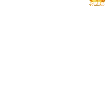
仅提高了整体作战能力，也增强了队伍内部凝聚力，
使得每名球员都能意识到自己在比赛中的重要角色。
因此，在面对即将到来的强敌时，赫罗纳需要进一步
巩固自己的优势，并针对对手制定有效战术，以确保
能够发挥出最佳水平，与之抗衡。
3、士气与球迷支持的重要性
士气对于任何一支球队而言都是至关重要的。在经历
了一系列起伏之后，赫罗纳需要重拾信心，以积极向
上的态度面对即将来临的重要赛事。而这种信心除了
来自于自身努力之外，更离不开忠实球迷们的不懈支
持。
每当比赛开始时，看台上的欢呼声响彻整个体育馆，
这股力量无疑会感染到每一个队员。当他们感受到来