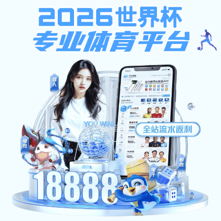
立即注册
华体app登录入口
官网
· 权威体育数据平台
华体APP登录入口 OFFICIAL WEBSITE
自2022年创立以来，
华体app登录入口
致力于为用户
提供包括NBA、英超、欧洲杯、LPL在内的热门赛事直
播与数据服务，广受用户信赖。
立即下载华体app登录入口APP