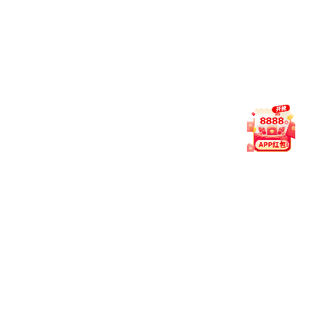
自观众席上那份炙热与期待时，会更加坚定地投入到
比赛之中，将所有精力投入到争取胜利上。
因此，加强与球迷之间的互动，不仅有助于提升士
气，还能促使团队形成一种无形但强大的竞争动力，
共同迎接挑战，实现目标。
4、未来发展的希望与机遇
从长远来看，这样一场充满激情与挑战性的比赛，对
赫罗纳而言不仅是一项竞技任务，更是展示自身实力
与魅力的重要契机。如果能够成功击败强敌，不仅会
极大提升球队积分，还将增强外界对于其未来发展的
关注度，为今后的转会市场带来更多机会。
同时，这样的一次成功也将激励更多年轻才俊加入这